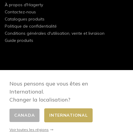
À propos d'Hagerty
Contactez-nous
Catalogues produits
Politique de confidentialité
Conditions générales d'utilisation, vente et livraison
Guide produits
FOLLOW US
Nous pensons que vous êtes en
International.
Changer la localisation?
CANADA
INTERNATIONAL
Changer de pays
© 2026 - E-commerce developed by FirstPoint
Voir toutes les régions