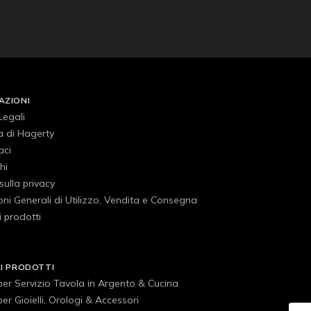
AZIONI
Legali
a di Hagerty
aci
hi
 sulla privacy
ni Generali di Utilizzo, Vendita e Consegna
 prodotti
RI PRODOTTI
 per Servizio Tavola in Argento & Cucina
 per Gioielli, Orologi & Accessori