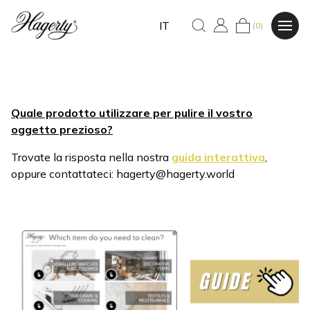
IT
(0)
Quale prodotto utilizzare per pulire il vostro
oggetto prezioso?
Trovate la risposta nella nostra
guida interattiva
,
oppure contattateci: hagerty@hagerty.world