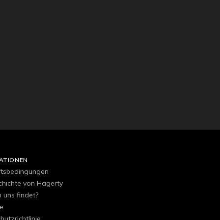
ATIONEN
ftsbedingungen
chichte von Hagerty
uns findet?
e
utzrichtlinie