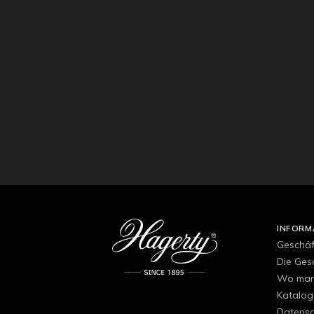
INFORM
Geschä
Die Ges
Wo man 
Katalog
Datensch