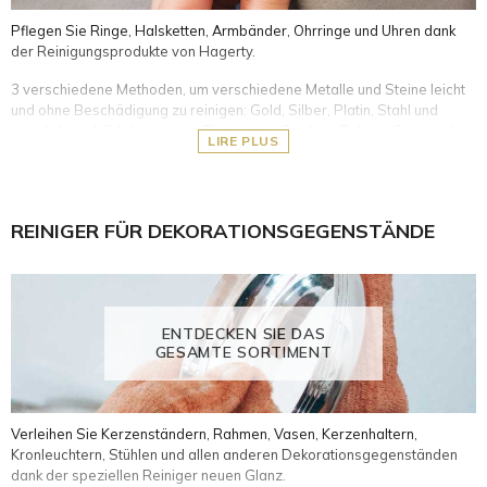
Pflegen Sie Ringe, Halsketten, Armbänder, Ohrringe und Uhren dank
der Reinigungsprodukte von Hagerty.
3 verschiedene Methoden, um verschiedene Metalle und Steine leicht
und ohne Beschädigung zu reinigen: Gold, Silber, Platin, Stahl und
natürlich auch Edelsteine wie Diamanten, Saphire, Rubine, Smaragde,
LIRE PLUS
Perlen usw.
Reinigungsbäder: spezifische Reinigungsformeln, einschließlich
eines Korbes für eine einfache Anwendung. Sie ermöglichen es
REINIGER FÜR DEKORATIONSGEGENSTÄNDE
Ihnen, Ihre wertvollen Gegenstände 2 bis 3 Minuten lang in die
Flüssigkeit zu tauchen und dann unter klarem Wasser abzuspülen.
Reinigungstücher: 100% Baumwolle, imprägniert mit einer Formel
zum schnellen Polieren von Juwelen, um Oxidation und Schmutz
zu entfernen und den Glanz wiederherzustellen.
ENTDECKEN SIE DAS
Reinigungsstift: Gel mit Bürste, mit dem man jeden Winkel des
GESAMTE SORTIMENT
Schmucks reinigen kann.
Verleihen Sie Kerzenständern, Rahmen, Vasen, Kerzenhaltern,
Kronleuchtern, Stühlen und allen anderen Dekorationsgegenständen
dank der speziellen Reiniger neuen Glanz.