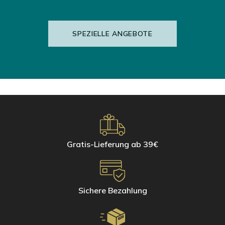
Naturstein (Sandstein, Terrakotta, Tomette, Schiefer oder
Zelliges)
Verwenden Sie für die tägliche Reinigung kleiner Oberflächen die
SPEZIELLE ANGEBOTE
Mikrofaserhandschuhe von Hagerty. Nur ein paar Tropfen Wasser
genügen, um den Glanz in Bad und Küche wiederherzustellen.
Mikrofaserhandschuh für rostfreien Stahl
Mikrofaserhandschuh für Glas und Spiegel
Mikrofaserhandschuh für Keramik und Fliesen
Gratis-Lieferung ab 39€
Sichere Bezahlung