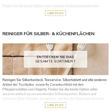
Finden Sie die beste Option unter unseren leicht anzuwendenden
Lotionen, imprägnierten Tüchern und Handschuhen, Sprays und
LIRE PLUS
Cremes. Ohne Schaden zu nehmen, erhalten die Gegenstände ihren
Glanz zurück!
Silber- und versilberte Metallgegenstände
REINIGER FÜR SILBER- & KÜCHENFLÄCHEN
Kupfer-, Bronze- und Messingoberflächen
Weißmetalle wie Stahl, Edelstahl und Chrom
Gegenstände aus Kunststoff, PVC und Plexiglas
Möbel oder Accessoires aus Leder und Naturholz
Gegenstände aus Kristall und Glas
ENTDECKEN SIE DAS
Lackierte Oberflächen und Bildschirme
GESAMTE SORTIMENT
Reinigen Sie Silberbesteck, Teeservice, Silbertablett und alle anderen
Artikel der Tischkultur, sowie Ihr Cerankochfeld mit den
Pflegeprodukten von Hagerty. Finden Sie die beste Option unter
unseren einfach zu verwendenden Schaumpasten, Bädern und
Lotionen. Ohne Schaden zu nehmen, werden die Gegenstände ihren
Glanz zurückgewinnen!
LIRE PLUS