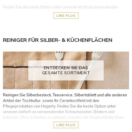
Finden Sie die beste Option unter unseren leicht anzuwendenden
Lotionen, imprägnierten Tüchern und Handschuhen, Sprays und
LIRE PLUS
Cremes. Ohne Schaden zu nehmen, erhalten die Gegenstände ihren
Glanz zurück!
Silber- und versilberte Metallgegenstände
REINIGER FÜR SILBER- & KÜCHENFLÄCHEN
Kupfer-, Bronze- und Messingoberflächen
Weißmetalle wie Stahl, Edelstahl und Chrom
Gegenstände aus Kunststoff, PVC und Plexiglas
Möbel oder Accessoires aus Leder und Naturholz
Gegenstände aus Kristall und Glas
ENTDECKEN SIE DAS
Lackierte Oberflächen und Bildschirme
GESAMTE SORTIMENT
Reinigen Sie Silberbesteck, Teeservice, Silbertablett und alle anderen
Artikel der Tischkultur, sowie Ihr Cerankochfeld mit den
Pflegeprodukten von Hagerty. Finden Sie die beste Option unter
unseren einfach zu verwendenden Schaumpasten, Bädern und
Lotionen. Ohne Schaden zu nehmen, werden die Gegenstände ihren
Glanz zurückgewinnen!
LIRE PLUS