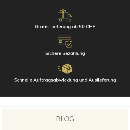
Naturstein (Sandstein, Terrakotta, Tomette, Schiefer oder
Zelliges)
Verwenden Sie für die tägliche Reinigung kleiner Oberflächen die
Mikrofaserhandschuhe von Hagerty. Nur ein paar Tropfen Wasser
Gratis-Lieferung ab 50 CHF
genügen, um den Glanz in Bad und Küche wiederherzustellen.
Mikrofaserhandschuh für rostfreien Stahl
Mikrofaserhandschuh für Glas und Spiegel
Mikrofaserhandschuh für Keramik und Fliesen
Sichere Bezahlung
Schnelle Auftragsabwicklung und Auslieferung
BLOG