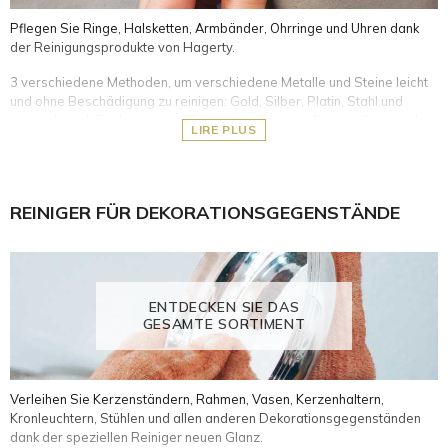
Pflegen Sie Ringe, Halsketten, Armbänder, Ohrringe und Uhren dank
der Reinigungsprodukte von Hagerty.
3 verschiedene Methoden, um verschiedene Metalle und Steine leicht
und ohne Beschädigung zu reinigen: Gold, Silber, Platin, Stahl und
natürlich auch Edelsteine wie Diamanten, Saphire, Rubine, Smaragde,
LIRE PLUS
Perlen usw.
Reinigungsbäder: spezifische Reinigungsformeln, einschließlich
eines Korbes für eine einfache Anwendung. Sie ermöglichen es
REINIGER FÜR DEKORATIONSGEGENSTÄNDE
Ihnen, Ihre wertvollen Gegenstände 2 bis 3 Minuten lang in die
Flüssigkeit zu tauchen und dann unter klarem Wasser abzuspülen.
Reinigungstücher: 100% Baumwolle, imprägniert mit einer Formel
zum schnellen Polieren von Juwelen, um Oxidation und Schmutz
zu entfernen und den Glanz wiederherzustellen.
ENTDECKEN SIE DAS
Reinigungsstift: Gel mit Bürste, mit dem man jeden Winkel des
GESAMTE SORTIMENT
Schmucks reinigen kann.
Verleihen Sie Kerzenständern, Rahmen, Vasen, Kerzenhaltern,
Kronleuchtern, Stühlen und allen anderen Dekorationsgegenständen
dank der speziellen Reiniger neuen Glanz.