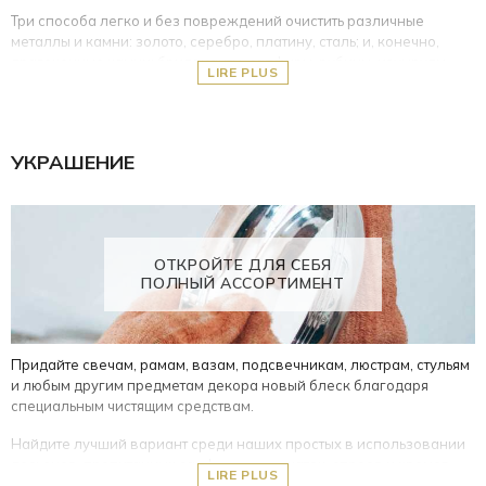
Три способа легко и без повреждений очистить различные
металлы и камни: золото, серебро, платину, сталь; и, конечно,
драгоценные камни: бриллианты, сапфиры, рубины, изумруды,
LIRE PLUS
жемчуг и т.д.
Чистящие ванны: специальные чистящие составы, включая
корзину для удобства использования. Они позволяют
УКРАШЕНИЕ
аккуратно замочить драгоценные изделия в жидкости на 2-3
минуты, а затем ополоснуть под чистой водой.
Чистящие салфетки: 100% хлопок, пропитанный составом
для быстрой полировки драгоценностей, чтобы удалить
окисление и грязь и вернуть блеск.
ОТКРОЙТЕ ДЛЯ СЕБЯ
Чистящий карандаш: гель с кисточкой, позволяющий очистить
ПОЛНЫЙ АССОРТИМЕНТ
каждый уголок украшения с драгоценными камнями.
Придайте свечам, рамам, вазам, подсвечникам, люстрам, стульям
и любым другим предметам декора новый блеск благодаря
специальным чистящим средствам.
Найдите лучший вариант среди наших простых в использовании
лосьонов, пропитанных салфеток и перчаток, спреев и кремов.
LIRE PLUS
Без какого-либо ущерба предметы восстановят свою яркость и