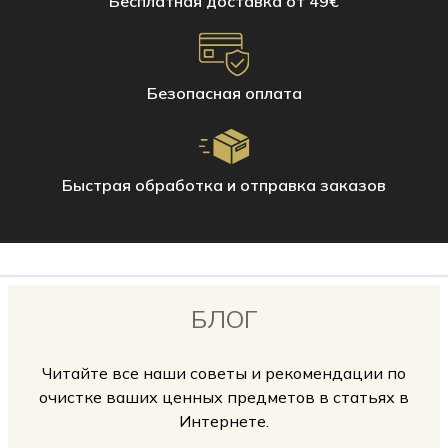
Бесплатная доставка от 49€
Для ежедневной очистки небольших поверхностей используйте
перчатки из микрофибры Hagerty. Всего несколько капель воды
вернут блеск вашей ванной комнате и кухне.
Перчатка из микрофибры для нержавеющей стали
Безопасная оплата
Перчатка из микрофибры для стекла и зеркал
Перчатка из микрофибры для керамики и плитки
Быстрая обработка и отправка заказов
БЛОГ
Читайте все наши советы и рекомендации по
очистке ваших ценных предметов в статьях в
Интернете.