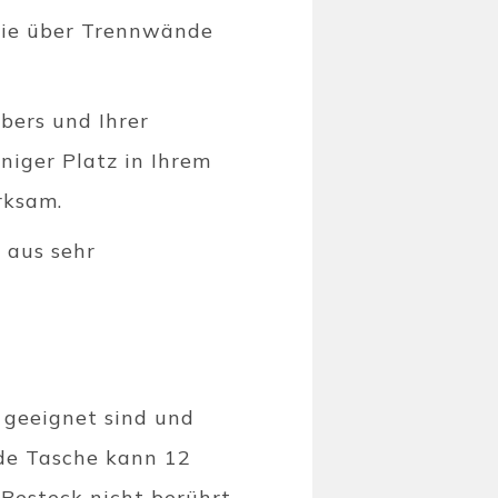
 die über Trennwände
bers und Ihrer
niger Platz in Ihrem
irksam.
 aus sehr
k geeignet sind und
ede Tasche kann 12
Besteck nicht berührt