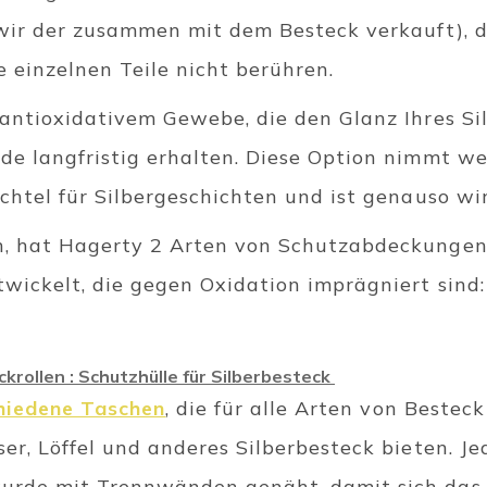
 wir der zusammen mit dem Besteck verkauft),
e einzelnen Teile nicht berühren.
 antioxidativem Gewebe, die den Glanz Ihres Sil
de langfristig erhalten. Diese Option nimmt we
achtel für Silbergeschichten und ist genauso w
n, hat Hagerty 2 Arten von Schutzabdeckungen
wickelt, die gegen Oxidation imprägniert sind:
krollen : Schutzhülle für Silberbesteck
hiedene Taschen
, die für alle Arten von Bestec
ser, Löffel und anderes Silberbesteck bieten. J
urde mit Trennwänden genäht, damit sich das 