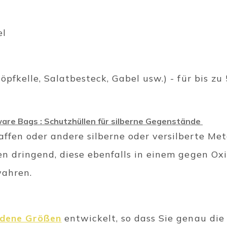
el
höpfkelle, Salatbesteck, Gabel usw.) - für bis zu
ware Bags : Schutzhüllen für silberne Gegenstände
affen oder andere silberne oder versilberte Me
nen dringend, diese ebenfalls in einem gegen O
wahren.
edene Größen
entwickelt, so dass Sie genau di