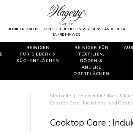
REINIGEN UND PFLEGEN SIE IHRE LIEBLINGSGEGENSTÄNDE ÜBER
JAHRE HINWEG
REINIGER
REINIGER FÜR
AUS
E
FÜR SILBER- &
TEXTILIEN,
KÜCHENFLÄCHEN
BÖDEN &
ANDERE
OBERFLÄCHEN
Startseite
|
Reiniger für Silber- & Kü
Cooktop Care : Induktions- und Glaske
Cooktop Care : Indu