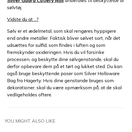
Silver Guard Cutlery Roll
anbefales til beskyttelse af
sølvtøj.
Vidste du at ...?
Sølv er et ædelmetal, som skal rengøres hyppigere
end andre metaller. Faktisk bliver sølvet sort, når det
udsættes for sulfid, som findes i luften og som
fremskynder oxideringen. Hvis du vil forsinke
processen, og beskytte dine sølvgenstande, skal du
derfor opbevare dem på et tørt og lukket sted. Du kan
også bruge beskyttende poser som Silver Holloware
Bag fra Hagerty. Hvis dine genstande bruges som
dekorationer, skal du være opmærksom på, at de skal
vedligeholdes oftere.
YOU MIGHT ALSO LIKE