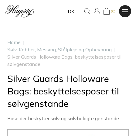
DK
(0)
Home
|
Sølv, Kobber, Messing, Stålpleje og Opbevaring
|
Silver Guards Holloware Bags: beskyttelsesposer til
sølvgenstande
Silver Guards Holloware
Bags: beskyttelsesposer til
sølvgenstande
Pose der beskytter sølv og sølvbelagte genstande.