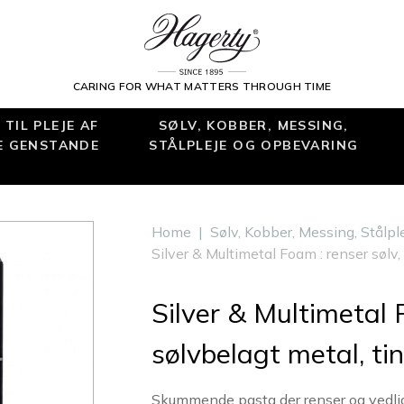
CARING FOR WHAT MATTERS THROUGH TIME
TIL PLEJE AF
SØLV, KOBBER, MESSING,
E GENSTANDE
STÅLPLEJE OG OPBEVARING
Home
|
Sølv, Kobber, Messing, Stålp
Silver & Multimetal Foam : renser sølv, 
Silver & Multimetal 
sølvbelagt metal, tin
Skummende pasta der renser og vedlige