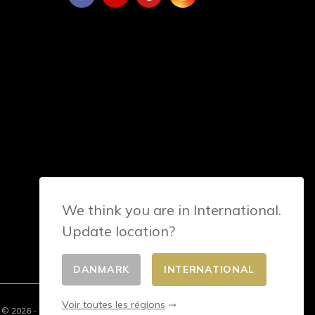
We think you are in International.
Update location?
DANMARK
INTERNATIONAL
Voir toutes les régions
© 2026 - E-commerce developed by FirstPoint