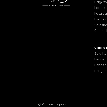
Hagertys
Kontakt 
Katalog
Fortroli
Salgsbe
Guide ti
VORES 
Sølv, K
Rengørin
Rengøri
Rengørin
Changer de pays