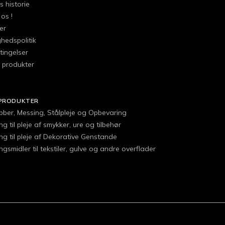
 historie
os !
er
ghedspolitik
tingelser
l produkter
PRODUKTER
obber, Messing, Stålpleje og Opbevaring
g til pleje af smykker, ure og tilbehør
ng til pleje af Dekorative Genstande
gsmidler til tekstiler, gulve og andre overflader