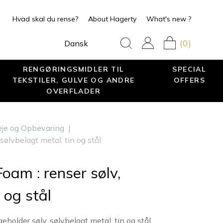
Hvad skal du rense?
About Hagerty
What's new ?
(0)
Dansk
RENGØRINGSMIDLER TIL
SPECIAL
TEKSTILER, GULVE OG ANDRE
OFFERS
OVERFLADER
leje og Opbevaring
|
sølvbelagt metal, tin og stål
Foam : renser sølv,
 og stål
holder sølv, sølvbelagt metal, tin og stål