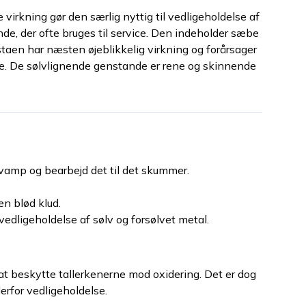
virkning gør den særlig nyttig til vedligeholdelse af
tande, der ofte bruges til service. Den indeholder sæbe
taen har næsten øjeblikkelig virkning og forårsager
ne. De sølvlignende genstande er rene og skinnende
vamp og bearbejd det til det skummer.
n blød klud.
vedligeholdelse af sølv og forsølvet metal.
l at beskytte tallerkenerne mod oxidering. Det er dog
derfor vedligeholdelse.