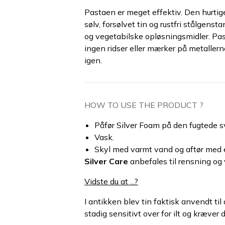
Pastaen er meget effektiv. Den hurtige 
sølv, forsølvet tin og rustfri stålgens
og vegetabilske opløsningsmidler. Pas
ingen ridser eller mærker på metaller
igen.
HOW TO USE THE PRODUCT ?
Påfør Silver Foam på den fugtede s
Vask.
Skyl med varmt vand og aftør med e
Silver Care
anbefales til rensning og 
Vidste du at ...?
I antikken blev tin faktisk anvendt ti
stadig sensitivt over for ilt og kræver 