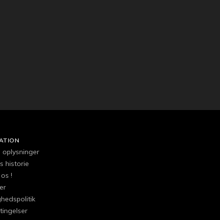
ATION
e oplysninger
 historie
os !
er
ghedspolitik
tingelser