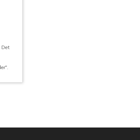
. Det
er".