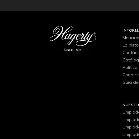
INFORM
Mencion
La hist
Contác
Catálo
Política
Condici
Guía de
NUEST
Limpiad
Limpiad
Limpiad
Limpiado