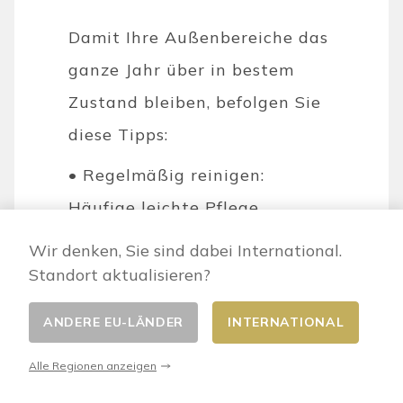
Damit Ihre Außenbereiche das
ganze Jahr über in bestem
Zustand bleiben, befolgen Sie
diese Tipps:
• Regelmäßig reinigen:
Häufige leichte Pflege
verhindert aufwendige
Wir denken, Sie sind dabei International.
Grundreinigungen.
Standort aktualisieren?
• Oberflächen schützen:
ANDERE EU-LÄNDER
INTERNATIONAL
Decken Sie Gartenmöbel im
Alle Regionen anzeigen
Winter mit Planen oder