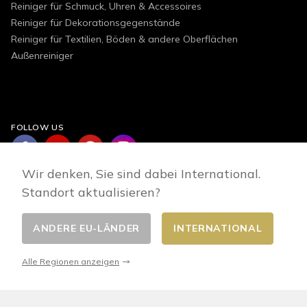
Reiniger für Schmuck, Uhren & Accessoires
Reiniger für Dekorationsgegenstände
Reiniger für Textilien, Böden & andere Oberflächen
Außenreiniger
FOLLOW US
Wir denken, Sie sind dabei International.
Standort aktualisieren?
ANDERE EU-LÄNDER
INTERNATIONAL
Land wählen
© 2026 - E-commerce developed by FirstPoint
Alle Regionen anzeigen