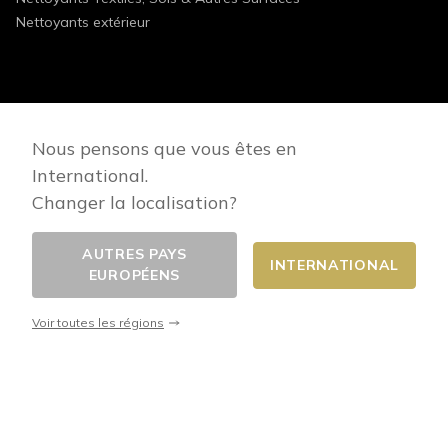
Nettoyants extérieur
FOLLOW US
Nous pensons que vous êtes en
International.
Changer la localisation?
AUTRES PAYS
INTERNATIONAL
EUROPÉENS
Changer de pays
© 2026 - E-commerce developed by FirstPoint
Voir toutes les régions