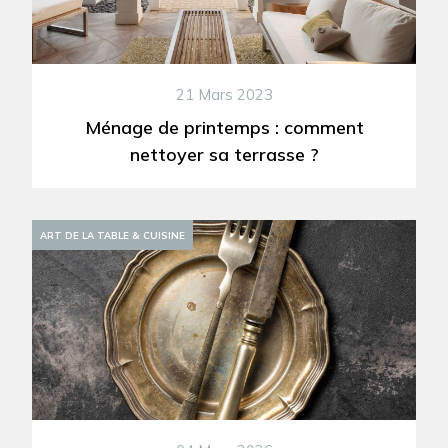
21 Mars 2023
Ménage de printemps : comment
nettoyer sa terrasse ?
DÉCORATION
ART DE LA TABLE & CUISINE