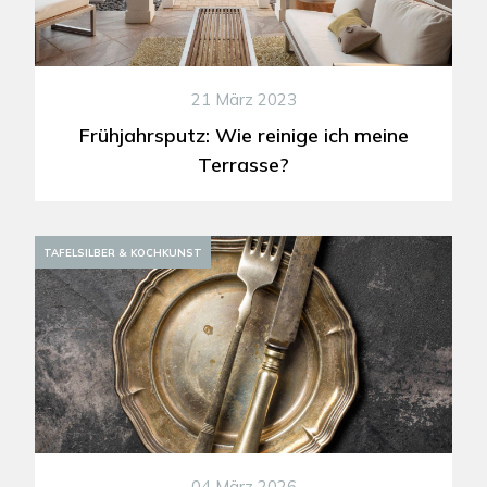
21 März 2023
Frühjahrsputz: Wie reinige ich meine
Terrasse?
DEKORATION
TAFELSILBER & KOCHKUNST
04 März 2026