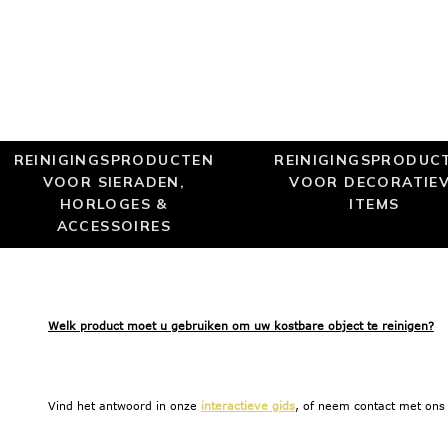
REINIGINGSPRODUCTEN
REINIGINGSPRODUC
VOOR SIERADEN,
VOOR DECORATIE
HORLOGES &
ITEMS
ACCESSOIRES
Welk product moet u gebruiken om uw kostbare object te reinigen?
Vind het antwoord in onze
interactieve gids
, of neem contact met ons