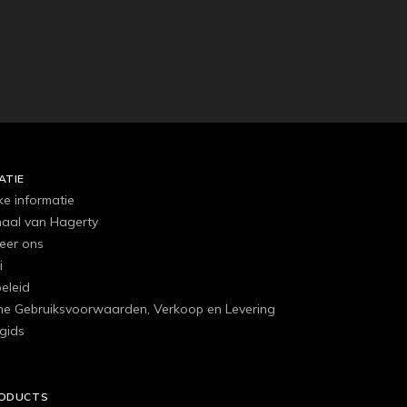
ATIE
ke informatie
haal van Hagerty
eer ons
i
eleid
e Gebruiksvoorwaarden, Verkoop en Levering
gids
RODUCTS