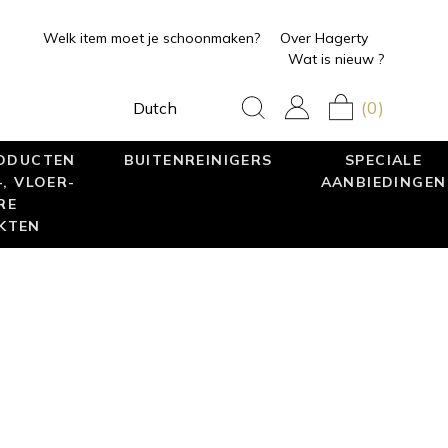
Welk item moet je schoonmaken?
Over Hagerty
Wat is nieuw ?
(0)
Dutch
RODUCTEN
BUITENREINIGERS
SPECIALE
, VLOER-
AANBIEDINGEN
RE
KTEN