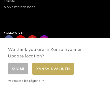
Koriste
Monipintainen hoito
FOLLOW US
We think you are in Kansainvälinen.
Update location?
SUOMI
KANSAINVÄLINEN
Changer de pays
© 2026 - E-commerce developed by FirstPoint
Voir toutes les régions