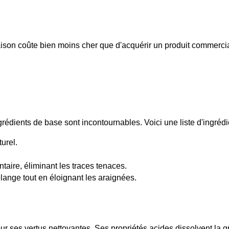
ison coûte bien moins cher que d'acquérir un produit commercial
ngrédients de base sont incontournables. Voici une liste d'ingréd
urel.
taire, éliminant les traces tenaces.
lange tout en éloignant les araignées.
ur ses vertus nettoyantes. Ses propriétés acides dissolvent la gr