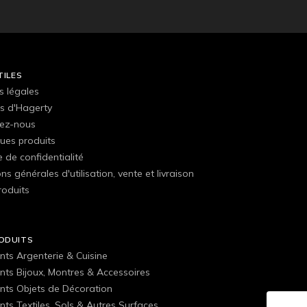
TILES
s légales
s d'Hagerty
ez-nous
ues produits
e de confidentialité
ns générales d'utilisation, vente et livraison
roduits
ODUITS
nts Argenterie & Cuisine
nts Bijoux, Montres & Accessoires
nts Objets de Décoration
ts Textiles, Sols & Autres Surfaces