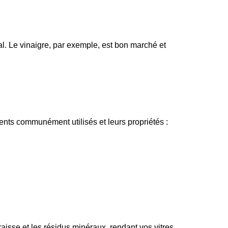
. Le vinaigre, par exemple, est bon marché et 
ients communément utilisés et leurs propriétés :
aisse et les résidus minéraux, rendant vos vitres 