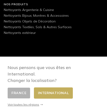
NOS PRODUITS
Nettoyants Argenterie & Cuisine
Nettoyants Bijoux, Montres & Accessoires
Nettoyants Objets de Décoration
Nettoyants Textiles, Sols & Autres Surfaces
Nettoyants extérieur
FOLLOW US
Nous pensons que vous êtes en
International.
Changer la localisation?
FRANCE
INTERNATIONAL
Changer de pays
© 2026 - E-commerce developed by FirstPoint
Voir toutes les régions