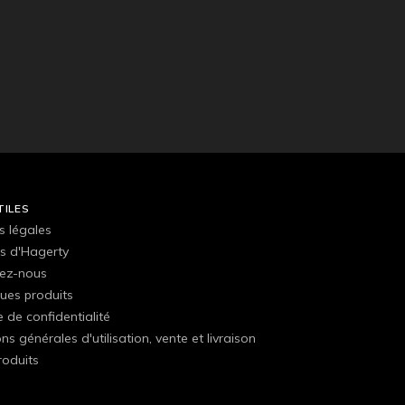
TILES
s légales
s d'Hagerty
ez-nous
ues produits
e de confidentialité
ns générales d'utilisation, vente et livraison
roduits