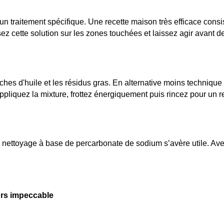
n traitement spécifique. Une recette maison très efficace consi
 cette solution sur les zones touchées et laissez agir avant de f
s d'huile et les résidus gras. En alternative moins technique t
pliquez la mixture, frottez énergiquement puis rincez pour un r
n nettoyage à base de percarbonate de sodium s’avère utile. Avec
urs impeccable