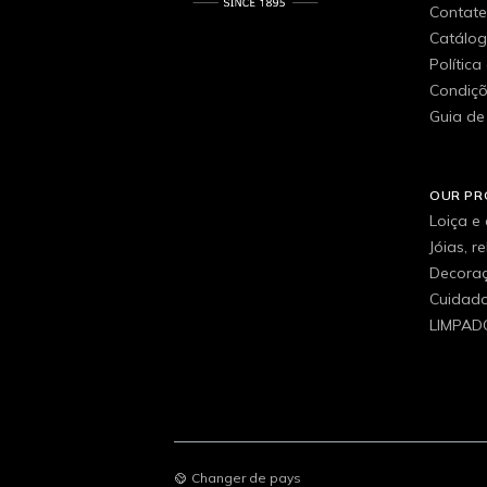
Contat
Catálo
Política
Condiçõ
Guia de
OUR P
Loiça e
Jóias, r
Decora
Cuidados
LIMPAD
Changer de pays