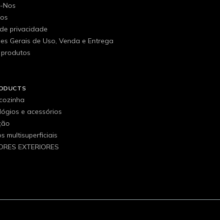
e-Nos
gos
 de privacidade
es Gerais de Uso, Venda e Entrega
 produtos
RODUCTS
 cozinha
elógios e acessórios
ção
 multisuperficiais
ORES EXTERIORES