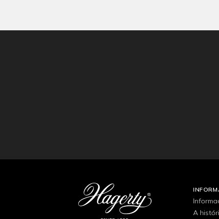
INFOR
Informa
A histó