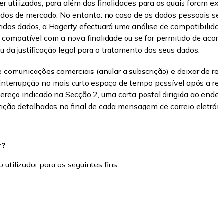
r utilizados, para além das finalidades para as quais foram e
studos de mercado. No entanto, no caso de os dados pessoais s
ridos dados, a Hagerty efectuará uma análise de compatibili
for compatível com a nova finalidade ou se for permitido de a
ou da justificação legal para o tratamento dos seus dados.
 comunicações comerciais (anular a subscrição) e deixar de r
 interrupção no mais curto espaço de tempo possível após a r
ereço indicado na Secção 2, uma carta postal dirigida ao en
rição detalhadas no final de cada mensagem de correio eletró
r?
utilizador para os seguintes fins: