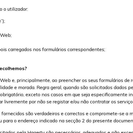
o utilizador:
”);
 Web;
ois carregados nos formulários correspondentes;
recolhemos?
 Web e, principalmente, ao preencher os seus formulários de 
idade e morada. Regra geral, quando são solicitados dados pes
brigatório, exceto nos casos em que seja especificamente in
ar livremente por não se registar e/ou não contratar os serviço
 si fornecidos são verdadeiros e correctos e compromete-se a 
 para o endereço indicado na secção 2 do presente documen
licitados pela Hagerty são necessários, adequados e não exce