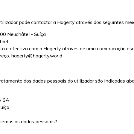
utilizador pode contactar a Hagerty através dos seguintes mei
00 Neuchâtel - Suíça
4 64
eta e efectiva com a Hagerty através de uma comunicação esc
reço: hagerty@hagerty.world
ratamento dos dados pessoais do utilizador são indicadas aba
ty SA
uíça
lhemos os dados pessoais?