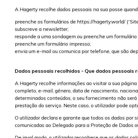
A Hagerty recolhe dados pessoais na sua posse quando 
preenche os formulários de https://hagerty.world/ (“Site
subscreve a newsletter;
responde a uma sondagem ou preenche um formulário
preenche um formulário impresso;
envia um e-mail ou comunica por telefone, que são dep
Dados pessoais recolhidos - Que dados pessoais 
A Hagerty recolhe informações ao visitar a sua página
completo, e-mail, género, data de nascimento, nacional
determinados conteúdos, o seu fornecimento não será o
prestação do serviço. Neste caso, o utilizador pode opt
O utilizador declara e garante que todos os dados por
comunicadas ao Delegado para a Proteção de Dados ou
De igual modo, o utilizador reconhece que os dados so