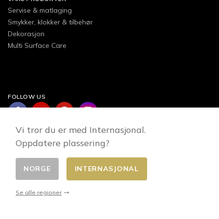
Servise & matlaging
Smykker, klokker & tilbehør
Dekorasjon
Multi Surface Care
FOLLOW US
Vi tror du er med Internasjonal.
Oppdatere plassering?
NORGE
INTERNASJONAL
Endre land
© 2026 - E-commerce developed by FirstPoint
Se alle regioner