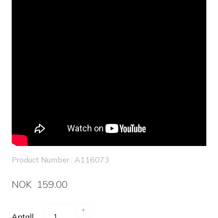
Product Number : A116073
NOK 159.00
+
Antall