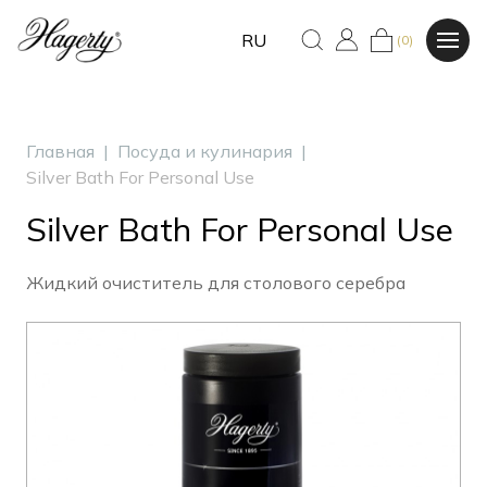
RU
(0)
Главная
|
Посуда и кулинария
|
Silver Bath For Personal Use
Silver Bath For Personal Use
Жидкий очиститель для столового серебра