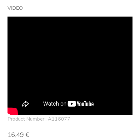
VIDEO
Product Number : A116077
16,49 €