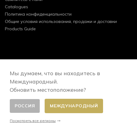
Catalogues
Политика конфиденциальности
Общие условия использования, продажи и доставки
Products Guide
FOLLOW US
Мы думаем, что вы находитесь в
Международный.
Обновить местоположение?
РОССИЯ
МЕЖДУНАРОДНЫЙ
Сменить страну
© 2026 - E-commerce developed by FirstPoint
Посмотреть все регионы