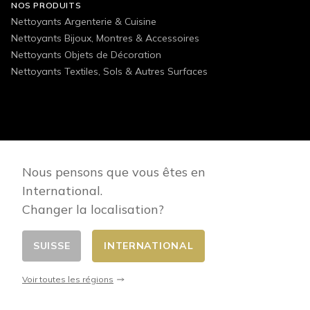
NOS PRODUITS
Nettoyants Argenterie & Cuisine
Nettoyants Bijoux, Montres & Accessoires
Nettoyants Objets de Décoration
Nettoyants Textiles, Sols & Autres Surfaces
FOLLOW US
Nous pensons que vous êtes en
International.
Changer la localisation?
SUISSE
INTERNATIONAL
Changer de pays
© 2026 - E-commerce developed by FirstPoint
Voir toutes les régions