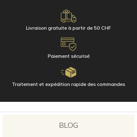
Les tissus d'ameublement lavables (tapis, moquettes, fauteuils,
sièges de voiture, etc.)
Les sols en bois (naturel, stratifié et vernis), en marbre et en
pierres naturelles (grès, terre cuite, tomette, ardoise ou Zelliges)
Livraison gratuite à partir de 50 CHF
Pour le nettoyage quotidien des petites surfaces, utilisez les gants en
microfibre Hagerty. Quelques gouttes d'eau suffisent pour redonner de
l'éclat à votre salle de bains et à votre cuisine.
Gant en microfibre pour l'acier inoxydable
Paiement sécurisé
Gant microfibre pour verre et miroir
Gant microfibre pour céramique et carrelage
Traitement et expédition rapide des commandes
BLOG