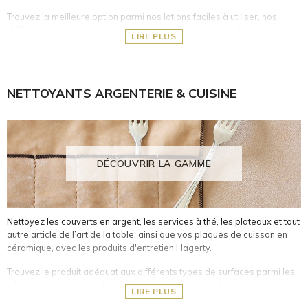
Trouvez la meilleure option parmi nos lotions faciles à utiliser, nos
chiffons et gants imprégnés, nos sprays et nos crèmes. Les objets
LIRE PLUS
retrouveront leur éclat et brillance, sans les endommager !
Objets en métal argenté ou plaqué argent
Surfaces en cuivre, bronze et laiton
NETTOYANTS ARGENTERIE & CUISINE
Métaux blancs tels que l'acier, l'acier inoxydable et le chrome
Objets en plastique, PVC et plexiglas
Meubles ou accessoires en cuir et en bois naturel
Objets en cristal et en verre
Surfaces laquées et écrans
DÉCOUVRIR LA GAMME
Nettoyez les couverts en argent, les services à thé, les plateaux et tout
autre article de l’art de la table, ainsi que vos plaques de cuisson en
céramique, avec les produits d'entretien Hagerty.
Trouvez le produit adéquat aux différents types de surfaces parmi les
pâtes moussantes, les lotions faciles à utiliser et le bain de trempage.
LIRE PLUS
Les objets retrouveront leur éclat et brillance sans les endommager !