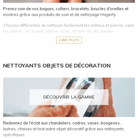
Prenez soin de vos bagues, colliers, bracelets, boucles d'oreilles et
montres grâce aux produits de soin et de nettoyage Hagerty.
3 façons différentes de nettoyer facilement les métaux et pierres, sans
les abîmer : or, argent, platine, acier ; et bien sûr, les pierres
précieuses et pierres fines comme les diamants, les saphirs, les rubis,
LIRE PLUS
les émeraudes, les perles, etc.
Bains nettoyants : formules de nettoyage spécifiques à chaque
type de bijoux, comprenant un panier à l’intérieur du pot pour une
NETTOYANTS OBJETS DE DÉCORATION
utilisation facile. Ce dernier vous permet de tremper délicatement
vos objets précieux dans le liquide pendant 2 à 3 minutes, puis de
les rincer à l'eau claire.
Chamoisines : 100% coton, imprégnées d'une formule de
polissage spécifique à chaque type de bijoux, afin d’éliminer
rapidement l'oxydation et la saleté et de redonner de l'éclat à vos
DÉCOUVRIR LA GAMME
objets précieux.
Crayon nettoyant : gel nettoyant applicable à l’aide d’une petite
brosse, permettant de nettoyer tous les recoins des bijoux en
pierres précieuses.
Redonnez de l'éclat aux chandeliers, cadres, vases, bougeoirs,
lustres, chaises et tout autre objet décoratif grâce aux nettoyants
spécifiques.