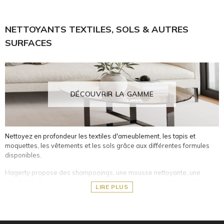
Couverts et objets de l’art de la table en argent et métal argenté
Plaques de cuisson en céramique et à induction
NETTOYANTS TEXTILES, SOLS & AUTRES
De plus, il est important de bien protéger et ranger vos pièces en
SURFACES
argent pour éviter qu'elles ne s'oxydent avec le temps.
Housses imprégnées et adaptées aux objets et couverts en
argent
DÉCOUVRIR LA GAMME
Nettoyez en profondeur les textiles d'ameublement, les tapis et
moquettes, les vêtements et les sols grâce aux différentes formules
disponibles.
Hagerty propose des shampooings, une mousse nettoyante, une
poudre sèche, un détachant et un désodorisant, spécialement dédiés
LIRE PLUS
pour :
Les tissus délicats et non lavables (tapis d'Orient, soie, laine,
matelas, etc.)