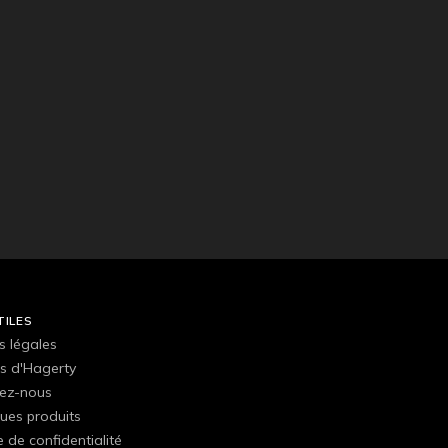
TILES
s légales
s d'Hagerty
ez-nous
ues produits
e de confidentialité