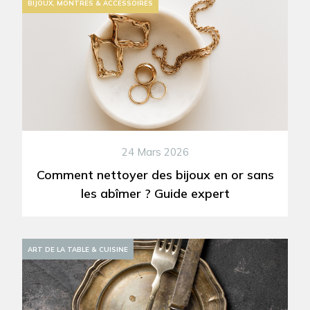
BIJOUX, MONTRES & ACCESSOIRES
24 Mars 2026
Comment nettoyer des bijoux en or sans
les abîmer ? Guide expert
DÉCORATION
ART DE LA TABLE & CUISINE