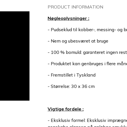
PRODUCT INFORMATION
Nøgleoplysninger :
- Pudseklud til kobber-, messing- og
- Nem og ubesværet at bruge
- 100 % bomuld: garanteret ingen reste
- Produktet kan genbruges i flere mån
- Fremstillet i Tyskland
- Størrelse: 30 x 36 cm
Vigtige fordele :
- Eksklusiv formel: Eksklusiv imprægner