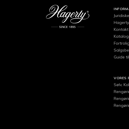
INFORM
Juridisk
Hagertys
Kontakt 
Katalog
Fortroli
Salgsbe
Guide ti
VORES 
Sølv, K
Rengørin
Rengøri
Rengørin