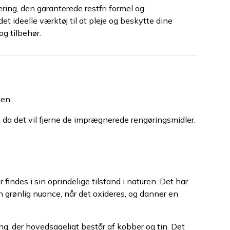
ing, den garanterede restfri formel og
t ideelle værktøj til at pleje og beskytte dine
g tilbehør.
den.
 da det vil fjerne de imprægnerede rengøringsmidler.
 findes i sin oprindelige tilstand i naturen. Det har
n grønlig nuance, når det oxideres, og danner en
g, der hovedsageligt består af kobber og tin. Det