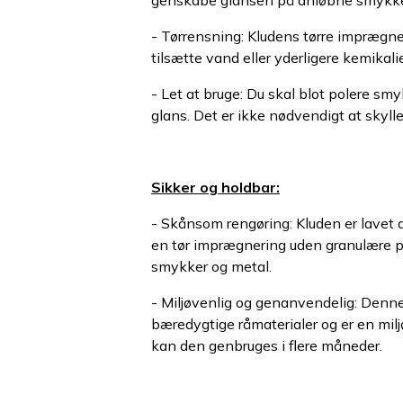
genskabe glansen på anløbne smykke
- Tørrensning: Kludens tørre imprægne
tilsætte vand eller yderligere kemikalie
- Let at bruge: Du skal blot polere sm
glans. Det er ikke nødvendigt at skylle
Sikker og holdbar:
- Skånsom rengøring: Kluden er lavet
en tør imprægnering uden granulære par
smykker og metal.
- Miljøvenlig og genanvendelig: Denne
bæredygtige råmaterialer og er en milj
kan den genbruges i flere måneder.