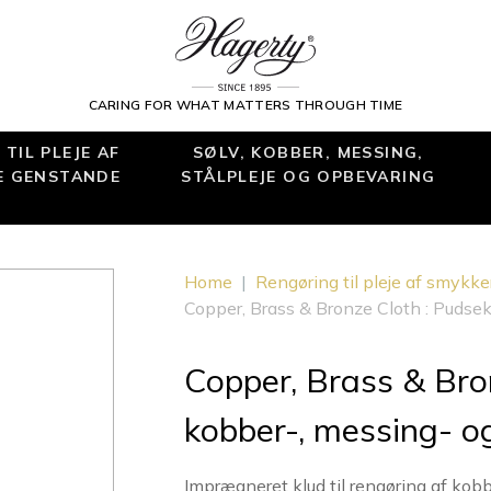
CARING FOR WHAT MATTERS THROUGH TIME
TIL PLEJE AF
SØLV, KOBBER, MESSING,
E GENSTANDE
STÅLPLEJE OG OPBEVARING
Home
|
Rengøring til pleje af smykker
Copper, Brass & Bronze Cloth : Pudse
Copper, Brass & Bron
kobber-, messing- 
Imprægneret klud til rengøring af ko