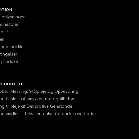
ATION
e oplysninger
 historie
os !
er
ghedspolitik
tingelser
l produkter
PRODUKTER
obber, Messing, Stålpleje og Opbevaring
g til pleje af smykker, ure og tilbehør
ng til pleje af Dekorative Genstande
gsmidler til tekstiler, gulve og andre overflader