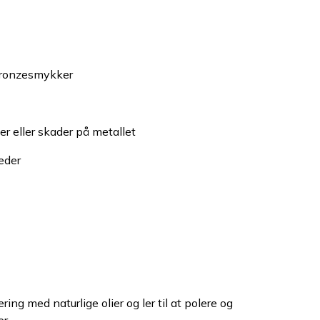
 bronzesmykker
r eller skader på metallet
eder
ing med naturlige olier og ler til at polere og