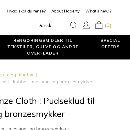
Hvad skal du rense?
About Hagerty
What's new ?
(0)
Dansk
RENGØRINGSMIDLER TIL
SPECIAL
TEKSTILER, GULVE OG ANDRE
OFFERS
OVERFLADER
, ure og tilbehør
|
klud til kobber-, messing- og bronzesmykker
ze Cloth : Pudseklud til
og bronzesmykker
bber-, messing- og bronzesmykker