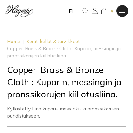
FI
(0)
Home
|
Korut, kellot & tarvikkeet
|
Copper, Brass & Bronze Cloth : Kuparin, messingin ja
pronssikorujen kiillotusliina.
Copper, Brass & Bronze
Cloth : Kuparin, messingin ja
pronssikorujen kiillotusliina.
Kyllästetty liina kupari-, messinki- ja pronssikorujen
puhdistukseen.