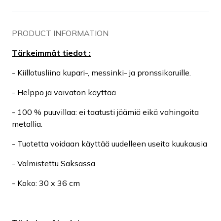
PRODUCT INFORMATION
Tärkeimmät tiedot :
- Kiillotusliina kupari-, messinki- ja pronssikoruille.
- Helppo ja vaivaton käyttää
- 100 % puuvillaa: ei taatusti jäämiä eikä vahingoita
metallia.
- Tuotetta voidaan käyttää uudelleen useita kuukausia
- Valmistettu Saksassa
- Koko: 30 x 36 cm