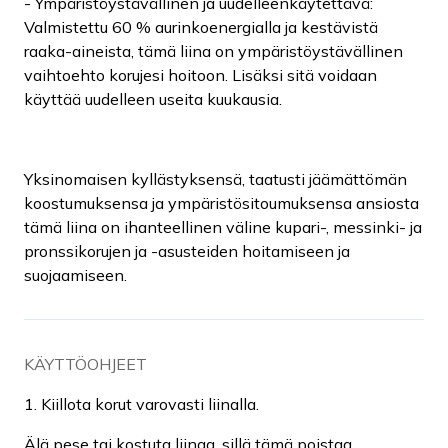
- Ympäristöystävällinen ja uudelleenkäytettävä:
Valmistettu 60 % aurinkoenergialla ja kestävistä
raaka-aineista, tämä liina on ympäristöystävällinen
vaihtoehto korujesi hoitoon. Lisäksi sitä voidaan
käyttää uudelleen useita kuukausia.
Yksinomaisen kyllästyksensä, taatusti jäämättömän
koostumuksensa ja ympäristösitoumuksensa ansiosta
tämä liina on ihanteellinen väline kupari-, messinki- ja
pronssikorujen ja -asusteiden hoitamiseen ja
suojaamiseen.
KÄYTTÖOHJEET
1. Kiillota korut varovasti liinalla.
Älä pese tai kostuta liinaa, sillä tämä poistaa