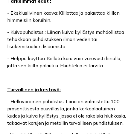
Tärkeimmät edut :
- Eksklusiivinen kaava: Kiillottaa ja palauttaa kiillon
himmeisiin koruihin.
- Kuivapuhdistus : Liinan kuiva kyllästys mahdollistaa
tehokkaan puhdistuksen ilman veden tai
lisäkemikaalien lisäämistä.
- Helppo käyttää: Kiillota koru vain varovasti liinalla,
jotta sen kiilto palautuu. Huuhtelua ei tarvita.
Turvallinen ja kestävä:
- Hellävarainen puhdistus: Liina on valmistettu 100-
prosenttisesta puuvillasta, jonka korkealaatuinen
kudos ja kuiva kyllästys, jossa ei ole rakeisia hiukkasia,
takaavat korujen ja metallin turvallisen puhdistuksen.