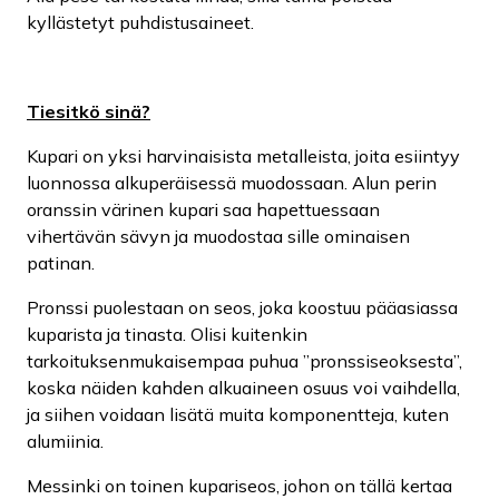
kyllästetyt puhdistusaineet.
Tiesitkö sinä?
Kupari on yksi harvinaisista metalleista, joita esiintyy
luonnossa alkuperäisessä muodossaan. Alun perin
oranssin värinen kupari saa hapettuessaan
vihertävän sävyn ja muodostaa sille ominaisen
patinan.
Pronssi puolestaan on seos, joka koostuu pääasiassa
kuparista ja tinasta. Olisi kuitenkin
tarkoituksenmukaisempaa puhua ”pronssiseoksesta”,
koska näiden kahden alkuaineen osuus voi vaihdella,
ja siihen voidaan lisätä muita komponentteja, kuten
alumiinia.
Messinki on toinen kupariseos, johon on tällä kertaa