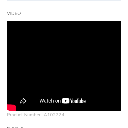
VIDEO
Product Number : A102224