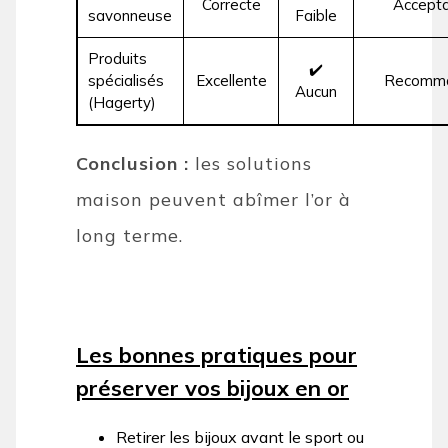
Correcte
Accepta
savonneuse
Faible
Produits
✔️
spécialisés
Excellente
Recomm
Aucun
(Hagerty)
Conclusion :
les solutions
maison peuvent abîmer l’or à
long terme.
Les bonnes pratiques pour
préserver vos bijoux en or
Retirer les bijoux avant le sport ou