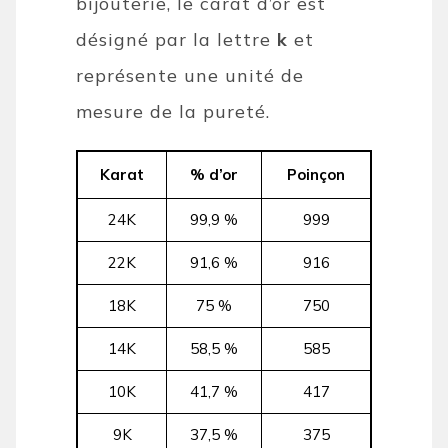
bijouterie, le carat d’or est
désigné par la lettre
k
et
représente une unité de
mesure de la pureté.
Karat
% d’or
Poinçon
24K
99,9 %
999
22K
91,6 %
916
18K
75 %
750
14K
58,5 %
585
10K
41,7 %
417
9K
37,5 %
375