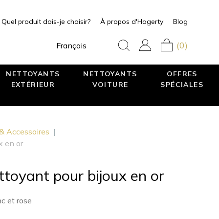
Quel produit dois-je choisir?
À propos d'Hagerty
Blog
(0)
Français
NETTOYANTS
NETTOYANTS
OFFRES
EXTÉRIEUR
VOITURE
SPÉCIALES
 & Accessoires
|
x en or
ttoyant pour bijoux en or
nc et rose