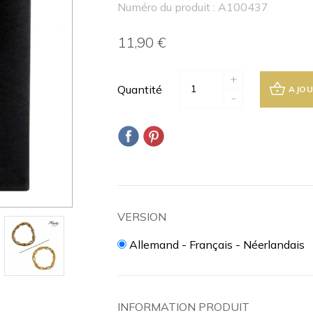
Numéro du produit : A100437
11,90 €
+
Quantité
AJOU
-
VERSION
Allemand - Français - Néerlandais
INFORMATION PRODUIT