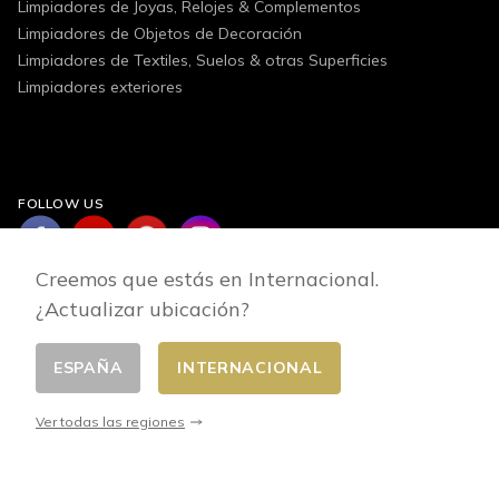
Limpiadores de Joyas, Relojes & Complementos
Limpiadores de Objetos de Decoración
Limpiadores de Textiles, Suelos & otras Superficies
Limpiadores exteriores
FOLLOW US
Creemos que estás en Internacional.
¿Actualizar ubicación?
ESPAÑA
INTERNACIONAL
Cambiar pais
© 2026 - E-commerce developed by FirstPoint
Ver todas las regiones