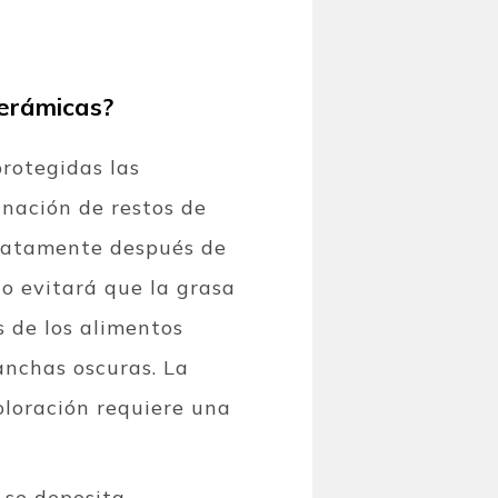
cerámicas?
protegidas las
minación de restos de
ediatamente después de
to evitará que la grasa
s de los alimentos
anchas oscuras.
La
oloración requiere una
 se deposita