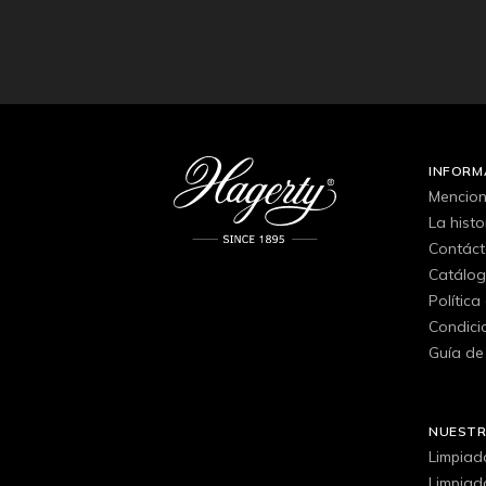
INFORM
Mencion
La hist
Contác
Catálo
Política
Condici
Guía de
NUEST
Limpiad
Limpiad