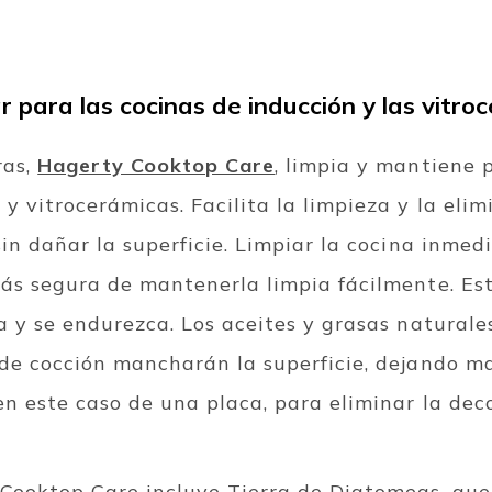
r para las cocinas de inducción y las vitro
ras,
Hagerty Cooktop Care
, limpia y mantiene 
 y vitrocerámicas.
Facilita la limpieza y la eli
sin dañar la superficie. Limpiar la cocina inm
más segura de mantenerla limpia fácilmente.
Es
a y se endurezca. Los aceites y grasas naturale
 de cocción mancharán la superficie, dejando m
en este caso de una placa, para eliminar la dec
Cooktop Care incluye Tierra de Diatomeas, que