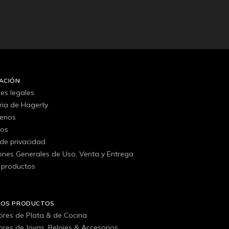
ACIÓN
es legales
oria de Hagerty
tenos
gos
 de privacidad
ones Generales de Uso, Venta y Entrega
 productos
ROS PRODUCTOS
ores de Plata & de Cocina
ores de Joyas, Relojes & Accesorios