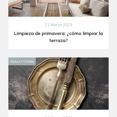
21 Marzo 2023
Limpieza de primavera: ¿cómo limpiar la
terraza?
DECORACIÓN
VAJILLA Y COCINA