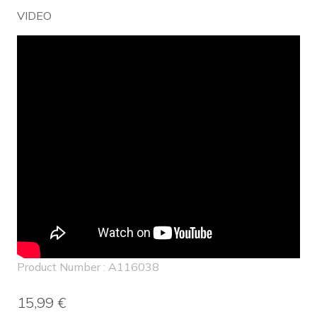
VIDEO
Product Number : A116038
15,99 €