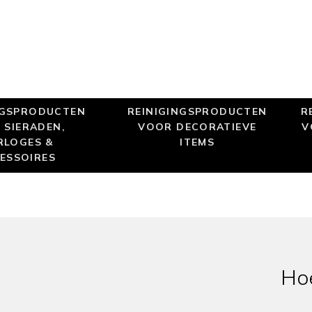
NGSPRODUCTEN
REINIGINGSPRODUCTEN
R
 SIERADEN,
VOOR DECORATIEVE
V
RLOGES &
ITEMS
ESSOIRES
Hoe