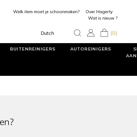
Welk item moet je schoonmaken?
Over Hagerty
Wat is nieuw ?
(0)
Dutch
BUITENREINIGERS
AUTOREINIGERS
S
AAN
ken?