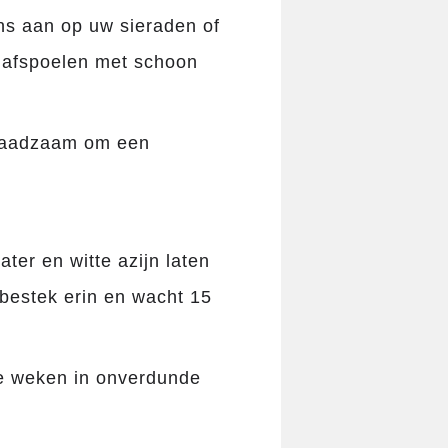
ns aan op uw sieraden of
r afspoelen met schoon
raadzaam om een ​​
er en witte azijn laten
e bestek erin en wacht 15
te weken in onverdunde