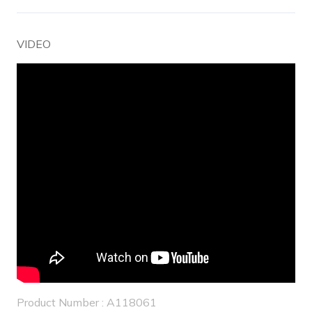
VIDEO
Product Number : A118061