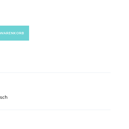
N WARENKORB
isch