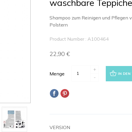
waschbare Teppiche
Shampoo zum Reinigen und Pflegen 
Polstern
Product Number : A100464
22,90 €
+
Menge
IN DE
-
VERSION