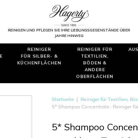
REINIGEN UND PFLEGEN SIE IHRE LIEBLINGSGEGENSTÄNDE ÜBER
JAHRE HINWEG
REINIGER
REINIGER FÜR
AUS
E
FÜR SILBER- &
TEXTILIEN,
KÜCHENFLÄCHEN
BÖDEN &
ANDERE
OBERFLÄCHEN
Startseite
|
Reiniger für Textilien, B
5* Shampoo Concentrate : Reiniger 
5* Shampoo Concentr