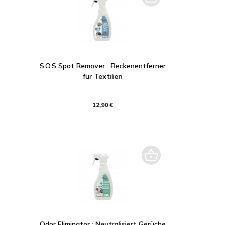
S.O.S Spot Remover : Fleckenentferner
für Textilien
12,90 €
Odor Eliminator : Neutralisiert Gerüche