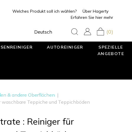
Welches Produkt soll ich wählen?
Über Hagerty
Erfahren Sie hier mehr
(0)
Deutsch
SENREINIGER
AUTOREINIGER
SPEZIELLE
ANGEBOTE
öden & andere Oberflächen
|
für waschbare Teppiche und Teppichböden
ate : Reiniger für