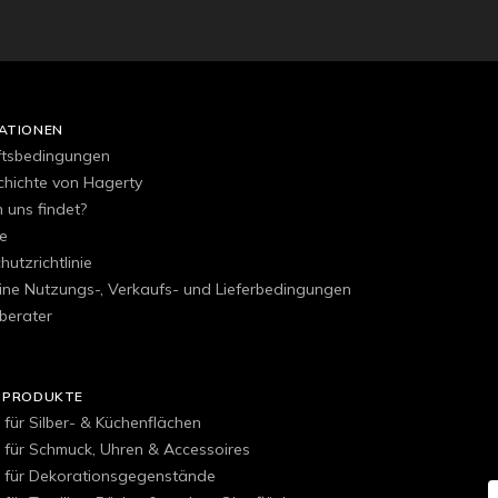
ATIONEN
ftsbedingungen
chichte von Hagerty
uns findet?
e
utzrichtlinie
ine Nutzungs-, Verkaufs- und Lieferbedingungen
berater
 PRODUKTE
 für Silber- & Küchenflächen
r für Schmuck, Uhren & Accessoires
r für Dekorationsgegenstände