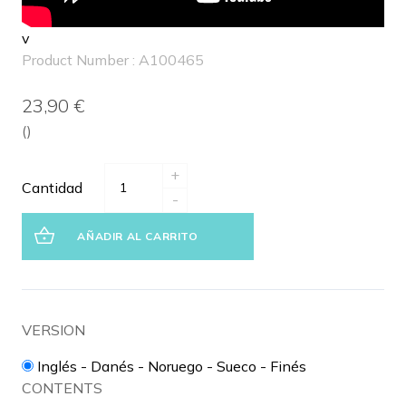
v
Product Number : A100465
23,90 €
()
+
Cantidad
-
AÑADIR AL CARRITO
VERSION
Inglés - Danés - Noruego - Sueco - Finés
CONTENTS