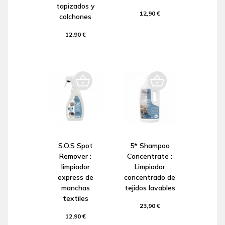
tapizados y
12,90 €
colchones
12,90 €
S.O.S Spot
5* Shampoo
Remover :
Concentrate :
limpiador
Limpiador
express de
concentrado de
manchas
tejidos lavables
textiles
23,90 €
12,90 €