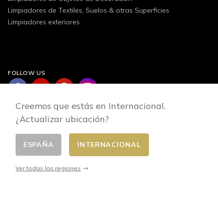
Limpiadores de Textiles, Suelos & otras Superficies
Limpiadores exteriores
FOLLOW US
Creemos que estás en Internacional.
¿Actualizar ubicación?
ESPAÑA
INTERNACIONAL
Cambiar pais
© 2026 - E-commerce developed by FirstPoint
Ver todas las regiones