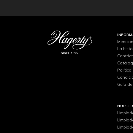
INFORM
Mencion
La hist
Contác
Catálo
Política
Condici
Guía de
NUEST
Limpiad
Limpiad
Limpiad