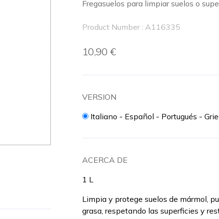
Fregasuelos para limpiar suelos o supe
Product Number : A116335
10,90 €
VERSION
Italiano - Español - Portugués - Gri
ACERCA DE
1 L
Limpia y protege suelos de mármol, p
grasa, respetando las superficies y rest