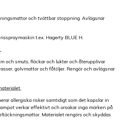
kningsmattor och tvättbar stoppning. Avlägsnar
onsspraymaskin t.ex. Hagerty BLUE H.
.
 och smuts, fläckar och lukter och återupplivar
asser, golvmattor och fåtöljer. Rengör och avlägsnar
aterialet.
r allergiska risker samtidigt som det kapslar in
champot verkar effektivt och orsakar inga märken på
heltäckningsmattor. Materialet rengörs och skyddas