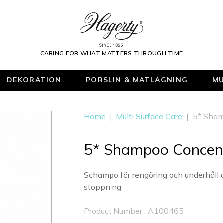
CARING FOR WHAT MATTERS THROUGH TIME
DEKORATION
PORSLIN & MATLAGNING
MU
Home
|
Multi Surface Care
|
5* Sham
5* Shampoo Concen
Schampo för rengöring och underhåll 
stoppning
Product Number : A100465