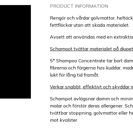
PRODUCT INFORMATION
Rengör och vårdar golvmattor, heltäc
fettfläckar utan att skada materialet.
Avsett att användas med en extrakti
Schampot tvättar materialet på djupet
5* Shampoo Concentrate tar bort damm
fibrerna och färgerna hos kuddar, madr
lukt för lång tid framåt.
Verkar snabbt, effektivt och skyddar m
Schampot avlägsnar damm och minimera
malar och förstör deras allergener. S
tvättbar stoppning, golvmattor eller 
mot kvalster.