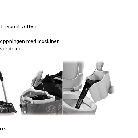
1 l varmt vatten.
stoppningen med maskinen.
nvändning.
re.