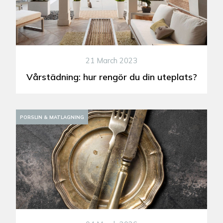
21 March 2023
Vårstädning: hur rengör du din uteplats?
DEKORATION
PORSLIN & MATLAGNING