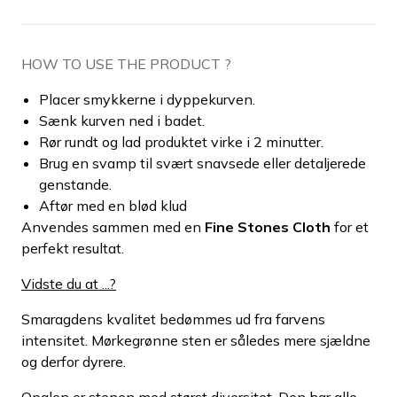
HOW TO USE THE PRODUCT ?
Placer smykkerne i dyppekurven.
Sænk kurven ned i badet.
Rør rundt og lad produktet virke i 2 minutter.
Brug en svamp til svært snavsede eller detaljerede
genstande.
Aftør med en blød klud
Anvendes sammen med en
Fine Stones Cloth
for et
perfekt resultat.
Vidste du at ...?
Smaragdens kvalitet bedømmes ud fra farvens
intensitet. Mørkegrønne sten er således mere sjældne
og derfor dyrere.
Opalen er stenen med størst diversitet. Den har alle