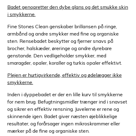
Badet genopretter den dybe glans og det smukke skin
i smykkerne.
Fine Stones Clean genskaber brillansen på ringe,
armbånd og andre smykker med fine og organiske
sten. Rensebadet beskytter og fjerner snavs på
brocher, halskæder, øreringe og andre dyrebare
genstande. Den vedligeholder smykker, med
smaragder, opaler, koraller og turkis opaler effektivt.
Plejen er hurtigvirkende, effektiv og ødelægger ikke
smykkerne.
Inden i dyppebadet er der en lille kurv til smykkerne
for nem brug. Befugtningsmidler trænger ind i snavset
og sikrer en effektiv rensning. Juvelerne er rene og
skinnende igen. Badet giver næsten øjeblikkelige
resultater, og forårsager ingen mikroskrammer eller
mærker på de fine og organiske sten.