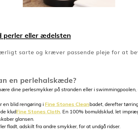
 perler eller ædelsten
ærligt sarte og kræver passende pleje for at be
an en perlehalskæde?
ære dine perlesmykker på stranden eller i swimmingpoolen, d
r en blid rengøring i
Fine Stones Clean
badet, derefter tørring
de klud
Fine Stones Cloth
. En 100% bomuldsklud, let imprægn
nskaber glansen.
 fladt, adskilt fra andre smykker, for at undgå ridser.