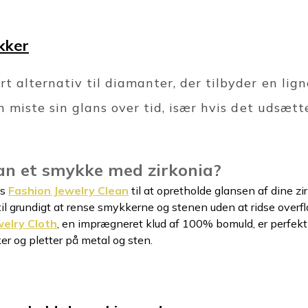
kker
t alternativ til diamanter, der tilbyder en lign
n miste sin glans over tid, især hvis det udsætte
n et smykke med zirkonia?
's
Fashion Jewelry Clean
til at opretholde glansen af dine zir
il grundigt at rense smykkerne og stenen uden at ridse overfl
welry Cloth
, en imprægneret klud af 100% bomuld, er perfekt t
r og pletter på metal og sten.