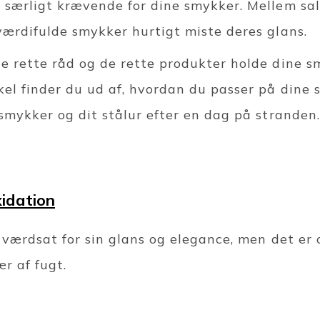
 særligt krævende for dine smykker. Mellem salt
værdifulde smykker hurtigt miste deres glans.
e rette råd og de rette produkter holde dine 
el finder du ud af, hvordan du passer på dine søl
smykker og dit stålur efter en dag på stranden.
xidation
r værdsat for sin glans og elegance, men det er 
ær af fugt.