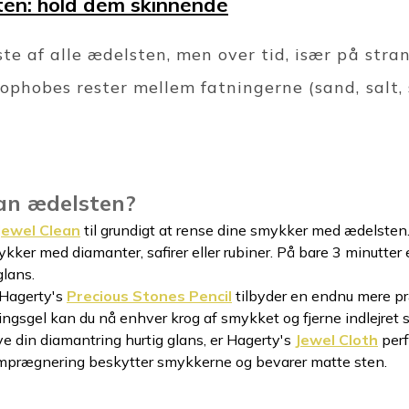
en: hold dem skinnende
te af alle ædelsten, men over tid, især på stra
ophobes rester mellem fatningerne (sand, salt, s
an ædelsten?
Jewel Clean
til grundigt at rense dine smykker med ædelsten.
mykker med diamanter, safirer eller rubiner. På bare 3 minutter
lans.
 Hagerty's
Precious Stones Pencil
tilbyder en endnu mere pr
ingsgel kan du nå enhver krog af smykket og fjerne indlejret 
ive din diamantring hurtig glans, er Hagerty's
Jewel Cloth
perf
 imprægnering beskytter smykkerne og bevarer matte sten.