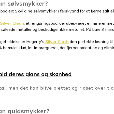
an sølvsmykker?
olen: Skyl dine sølvsmykker i ferskvand for at fjerne salt eller
Silver Clean
, et rengøringsbad, der ubesværet eliminerer me
orsølvede metaller og beskadiger ikke metallet. På bare 3 minutt
ligeholdelse er Hagerty's
Silver Cloth
den perfekte løsning ti
omuldsklud, let imprægneret, der fjerner oxidation og elimin
old deres glans og skønhed
al, men det kan blive plettet og ridset over tid
an guldsmykker?