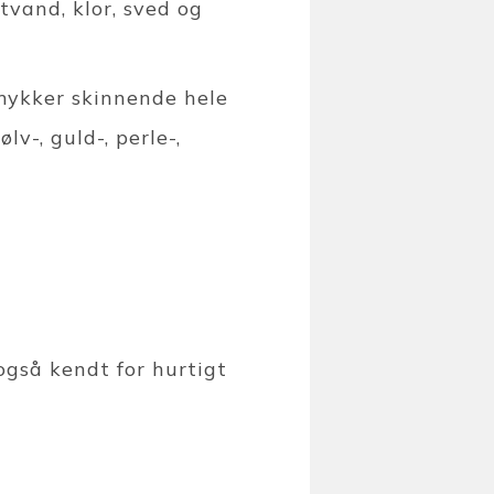
vand, klor, sved og
smykker skinnende hele
v-, guld-, perle-,
også kendt for hurtigt